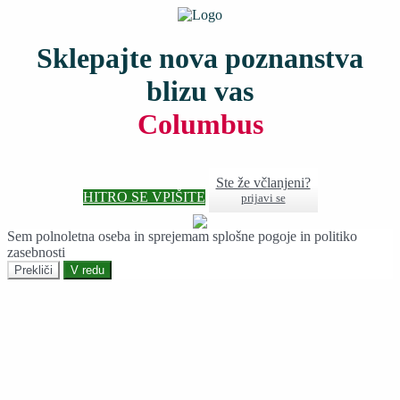
Sklepajte nova poznanstva
blizu vas
Columbus
Ste že včlanjeni?
HITRO SE VPIŠITE
prijavi se
Sem polnoletna oseba in sprejemam splošne pogoje in politiko
zasebnosti
Prekliči
V redu